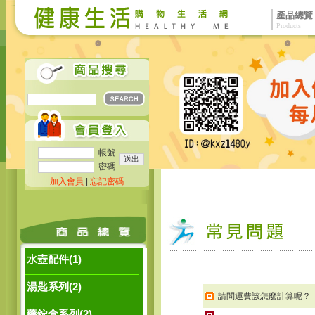
產品總覽
Products
帳號
密碼
加入會員
|
忘記密碼
水壺配件(1)
湯匙系列(2)
請問運費該怎麼計算呢？
藥錠盒系列(2)