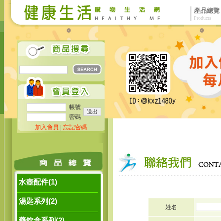
產品總覽
Products
帳號
密碼
加入會員
|
忘記密碼
水壺配件(1)
湯匙系列(2)
姓名
藥錠盒系列(2)